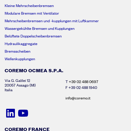
Kleine Mehrscheibenbremsen
Modulare Bremsen mit Ventilator
Mehrscheibenbremsen und -kupplungen mit Luftkammer
Wassergekühlte Bremsen und Kupplungen
Belüftete Doppelscheibenbremsen
Hydraulikaggregate
Bremsscheiben
Wellenkupplungen
COREMO OCMEA S.P.A.
Via G. Galilei 12
T
+39 02 488 0697
20057 Assago (MI)
F +39 02 488 1940
Italia
info@coremo.it
COREMO FRANCE