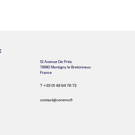
E
12 Avenue De Prés
78180 Montigny le Bretonneux
France
T
+33 01 48 94 76 72
contact@coremo.fr