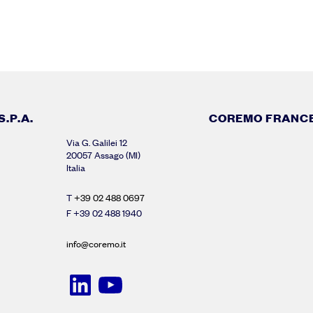
.P.A.
COREMO FRANC
Via G. Galilei 12
20057 Assago (MI)
Italia
T
+39 02 488 0697
F +39 02 488 1940
info@coremo.it