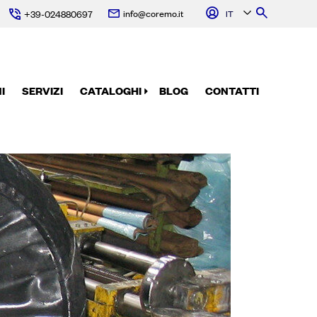
info@coremo.it
IT
+39-024880697
I
SERVIZI
CATALOGHI
BLOG
CONTATTI