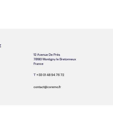
E
12 Avenue De Prés
78180 Montigny le Bretonneux
France
T
+33 01 48 94 76 72
contact@coremo.fr