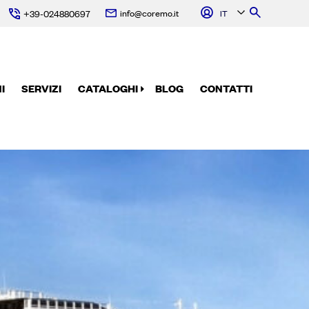
info@coremo.it
IT
+39-024880697
I
SERVIZI
CATALOGHI
BLOG
CONTATTI