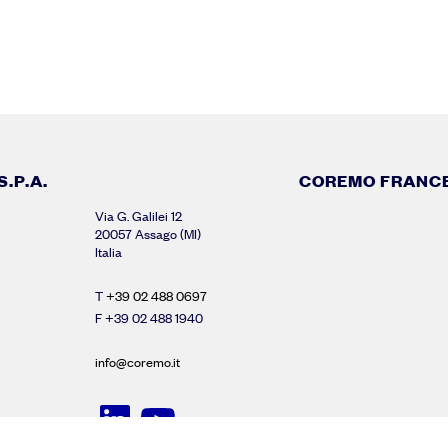
.P.A.
COREMO FRANC
Via G. Galilei 12
20057 Assago (MI)
Italia
T
+39 02 488 0697
F +39 02 488 1940
info@coremo.it