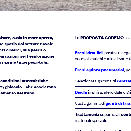
shore, ossia in mare aperto,
La
PROPOSTA COREMO
si a
he spazia dal settore navale
ht) o
merci
, alla
pesca
o
Freni idraulici
, positivi e nega
barcazioni per
l’esplorazione
notevoli carichi e alle elevate
do marino (navi posa-tubi,
Freni a pinza pneumatici
, po
a condizioni
atmosferiche
Selezionata gamma di
central
ore, ghiaccio – che accelerano
Dischi
in ghisa, sferoidale o gr
onamento del freno.
Vasta gamma di
giunti di tra
Trattamenti
superficiali
contr
materiali speciali.