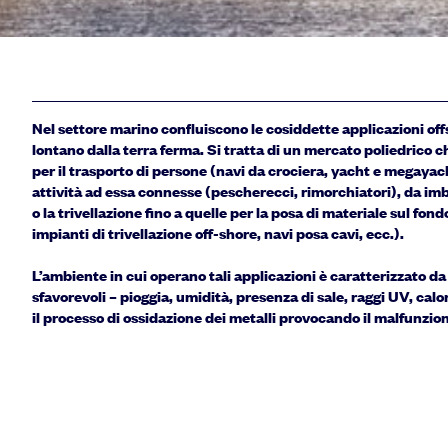
Nel settore marino confluiscono le cosiddette applicazioni off
lontano dalla terra ferma. Si tratta di un mercato poliedrico c
per il
trasporto di persone
(navi da crociera, yacht e megayac
attività ad essa connesse (pescherecci, rimorchiatori), da im
o la
trivellazione
fino a quelle per la posa di materiale sul fon
impianti di trivellazione off-shore, navi posa cavi, ecc.).
L’ambiente in cui operano tali applicazioni è caratterizzato d
sfavorevoli
– pioggia, umidità, presenza di sale, raggi UV, cal
il processo di ossidazione dei metalli provocando il malfunzi