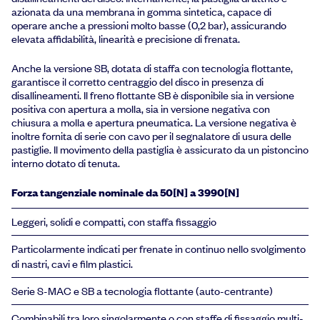
azionata da una membrana in gomma sintetica, capace di
operare anche a pressioni molto basse (0,2 bar), assicurando
elevata affidabilità, linearità e precisione di frenata.
Anche la versione SB, dotata di staffa con tecnologia flottante,
garantisce il corretto centraggio del disco in presenza di
disallineamenti. Il freno flottante SB è disponibile sia in versione
positiva con apertura a molla, sia in versione negativa con
chiusura a molla e apertura pneumatica. La versione negativa è
inoltre fornita di serie con cavo per il segnalatore di usura delle
pastiglie. Il movimento della pastiglia è assicurato da un pistoncino
interno dotato di tenuta.
Forza tangenziale nominale da 50[N] a 3990[N]
Leggeri, solidi e compatti, con staffa fissaggio
Particolarmente indicati per frenate in continuo nello svolgimento
di nastri, cavi e film plastici.
Serie S-MAC e SB a tecnologia flottante (auto-centrante)
Combinabili tra loro singolarmente o con staffe di fissaggio multi-