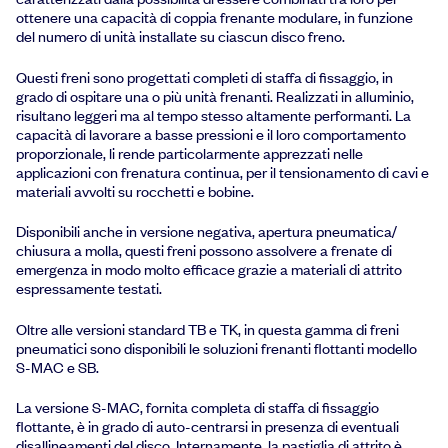
ottenere una capacità di coppia frenante modulare, in funzione
del numero di unità installate su ciascun disco freno.
Questi freni sono progettati completi di staffa di fissaggio, in
grado di ospitare una o più unità frenanti. Realizzati in alluminio,
risultano leggeri ma al tempo stesso altamente performanti. La
capacità di lavorare a basse pressioni e il loro comportamento
proporzionale, li rende particolarmente apprezzati nelle
applicazioni con frenatura continua, per il tensionamento di cavi e
materiali avvolti su rocchetti e bobine.
Disponibili anche in versione negativa, apertura pneumatica/
chiusura a molla, questi freni possono assolvere a frenate di
emergenza in modo molto efficace grazie a materiali di attrito
espressamente testati.
Oltre alle versioni standard TB e TK, in questa gamma di freni
pneumatici sono disponibili le soluzioni frenanti flottanti modello
S-MAC e SB.
La versione S-MAC, fornita completa di staffa di fissaggio
flottante, è in grado di auto-centrarsi in presenza di eventuali
disallineamenti del disco. Internamente, la pastiglia di attrito è