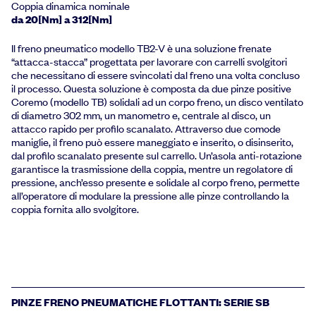
Coppia dinamica nominale
da 20[Nm] a 312[Nm]
Il freno pneumatico modello TB2-V è una soluzione frenate
“attacca-stacca” progettata per lavorare con carrelli svolgitori
che necessitano di essere svincolati dal freno una volta concluso
il processo. Questa soluzione è composta da due pinze positive
Coremo (modello TB) solidali ad un corpo freno, un disco ventilato
di diametro 302 mm, un manometro e, centrale al disco, un
attacco rapido per profilo scanalato. Attraverso due comode
maniglie, il freno può essere maneggiato e inserito, o disinserito,
dal profilo scanalato presente sul carrello. Un’asola anti-rotazione
garantisce la trasmissione della coppia, mentre un regolatore di
pressione, anch’esso presente e solidale al corpo freno, permette
all’operatore di modulare la pressione alle pinze controllando la
coppia fornita allo svolgitore.
PINZE FRENO PNEUMATICHE FLOTTANTI: SERIE SB