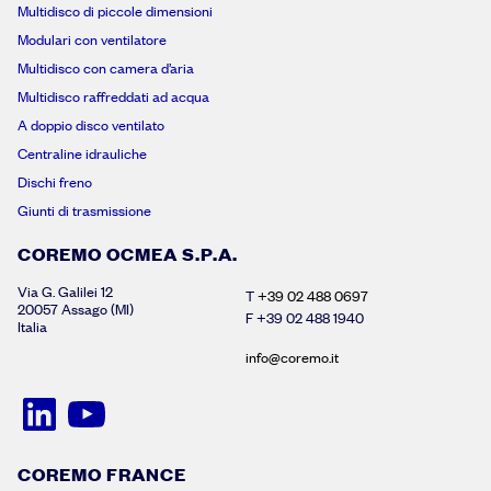
Multidisco di piccole dimensioni
Modulari con ventilatore
Multidisco con camera d’aria
Multidisco raffreddati ad acqua
A doppio disco ventilato
Centraline idrauliche
Dischi freno
Giunti di trasmissione
COREMO OCMEA S.P.A.
Via G. Galilei 12
T
+39 02 488 0697
20057 Assago (MI)
F +39 02 488 1940
Italia
info@coremo.it
COREMO FRANCE