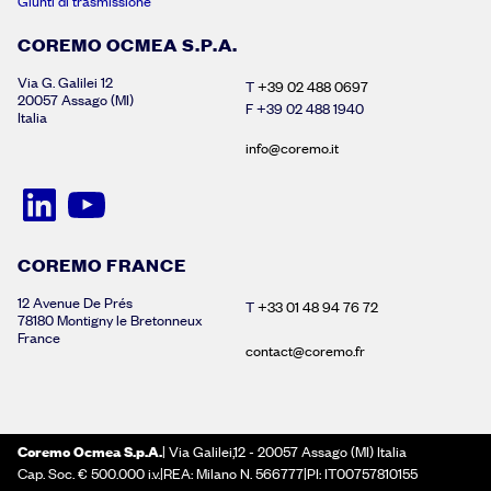
Giunti di trasmissione
COREMO OCMEA S.P.A.
Via G. Galilei 12
T
+39 02 488 0697
20057 Assago (MI)
F +39 02 488 1940
Italia
info@coremo.it
COREMO FRANCE
12 Avenue De Prés
T
+33 01 48 94 76 72
78180 Montigny le Bretonneux
France
contact@coremo.fr
Coremo Ocmea S.p.A.
| Via Galilei,12 - 20057 Assago (MI) Italia
Cap. Soc. € 500.000 i.v.|REA: Milano N. 566777|PI: IT00757810155