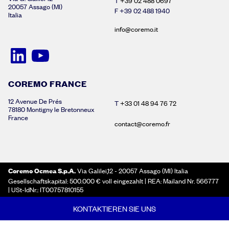
T
+39 02 488 0697
20057 Assago (MI)
F +39 02 488 1940
Italia
info@coremo.it
COREMO FRANCE
12 Avenue De Prés
T
+33 01 48 94 76 72
78180 Montigny le Bretonneux
France
contact@coremo.fr
Coremo Ocmea S.p.A.
Via Galilei,12 - 20057 Assago (MI) Italia
Gesellschaftskapital: 500.000 € voll eingezahlt | REA: Mailand Nr. 566777
| USt-IdNr.: IT00757810155
KONTAKTIEREN SIE UNS
SITEMAP
DATENSCHUTZERKLÄRUNG ZU COOKIES
ALLGEMEINE GESCHÄFTSBEDINGUNGEN