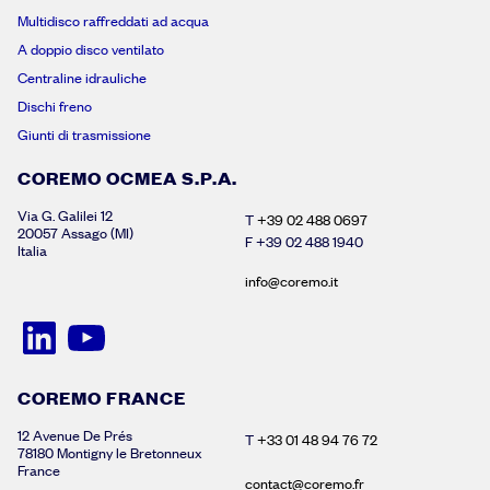
Multidisco raffreddati ad acqua
A doppio disco ventilato
Centraline idrauliche
Dischi freno
Giunti di trasmissione
COREMO OCMEA S.P.A.
Via G. Galilei 12
T
+39 02 488 0697
20057 Assago (MI)
F +39 02 488 1940
Italia
info@coremo.it
COREMO FRANCE
12 Avenue De Prés
T
+33 01 48 94 76 72
78180 Montigny le Bretonneux
France
contact@coremo.fr