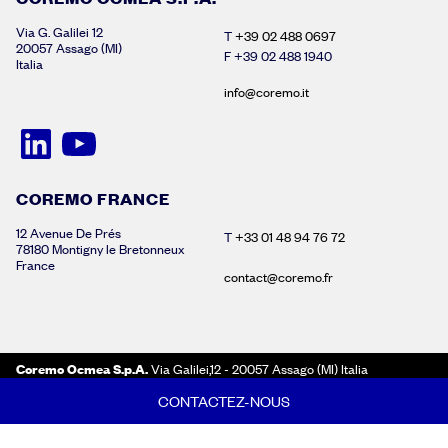
Via G. Galilei 12
T
+39 02 488 0697
20057 Assago (MI)
F +39 02 488 1940
Italia
info@coremo.it
COREMO FRANCE
12 Avenue De Prés
T
+33 01 48 94 76 72
78180 Montigny le Bretonneux
France
contact@coremo.fr
Coremo Ocmea S.p.A.
Via Galilei,12 - 20057 Assago (MI) Italia
Capital social : 500 000 € entièrement libéré | REA : Milan n° 566777 |
CONTACTEZ-NOUS
Numéro d'identification fiscale : IT00757810155
PLAN DU SITE
POLITIQUE EN MATIÈRE DE COOKIES