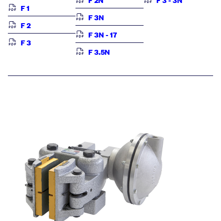
F 2N
F 3 - 3N
F 1
F 3N
F 2
F 3N - 17
F 3
F 3.5N