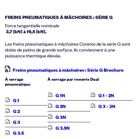
FREINS PNEUMATIQUES À MÂCHOIRES : SÉRIE G
Force tangentielle nominale
3,7 [kN] à 19,5 [kN].
Les freins pneumatiques à mâchoires Coremo de la série G sont
dotés de patins de grande surface. Ils conviennent à une
puissance thermique élevée.
Freins pneumatiques à mâchoires : Série G Brochure
À serrage
À serrage par ressorts
Dual
pneumatique
G 1N
G 1 - 2N
G 1
G 2N
G 3 - 3N
G 2
G 3N
G 3
G 3.5N
G 3.5