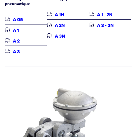
pneumatique
A 1N
A 1 - 2N
A 05
A 2N
A 3 - 3N
A 1
A 3N
A 2
A 3