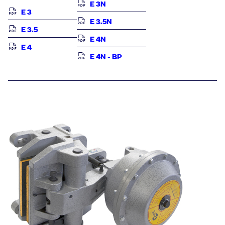
E 3N
E 3
E 3.5N
E 3.5
E 4N
E 4
E 4N - BP