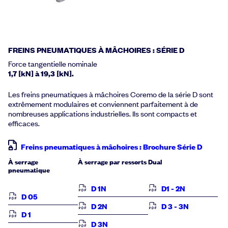
FREINS PNEUMATIQUES À MÂCHOIRES : SÉRIE D
Force tangentielle nominale
1,7 [kN] à 19,3 [kN].
Les freins pneumatiques à mâchoires Coremo de la série D sont
extrêmement modulaires et conviennent parfaitement à de
nombreuses applications industrielles. Ils sont compacts et
efficaces.
Freins pneumatiques à mâchoires : Brochure Série D
À serrage
À serrage par ressorts
Dual
pneumatique
D 1N
D1 - 2N
D 05
D 2N
D 3 - 3N
D 1
D 3N