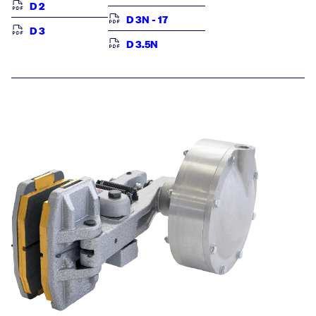
D 2
D 3N - 17
D 3
D 3.5N