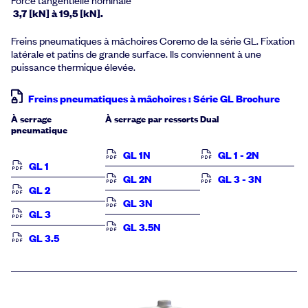
3,7 [kN] à 19,5 [kN].
Freins pneumatiques à mâchoires Coremo de la série GL. Fixation
latérale et patins de grande surface. Ils conviennent à une
puissance thermique élevée.
Freins pneumatiques à mâchoires : Série GL Brochure
À serrage
À serrage par ressorts
Dual
pneumatique
GL 1N
GL 1 - 2N
GL 1
GL 2N
GL 3 - 3N
GL 2
GL 3N
GL 3
GL 3.5N
GL 3.5