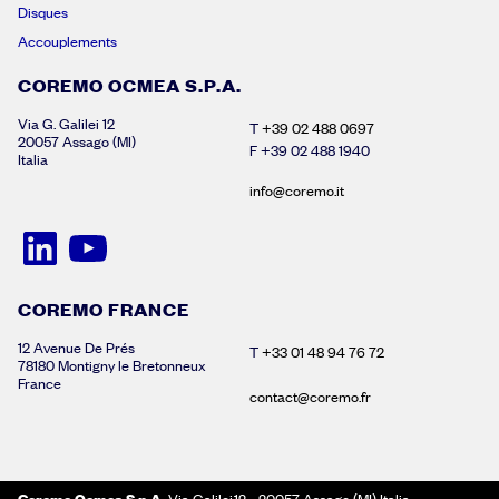
Disques
Accouplements
COREMO OCMEA S.P.A.
Via G. Galilei 12
T
+39 02 488 0697
20057 Assago (MI)
F +39 02 488 1940
Italia
info@coremo.it
COREMO FRANCE
12 Avenue De Prés
T
+33 01 48 94 76 72
78180 Montigny le Bretonneux
France
contact@coremo.fr