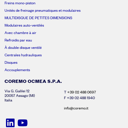
Freins mono-piston
Unités de freinage pneumatiques et modulaires
MULTIDISQUE DE PETITES DIMENSIONS
Modulaires auto-ventilés
Avec chambre à air
Refroidis par eau
À double disque ventilé
Centrales hydrauliques
Disques
Accouplements
COREMO OCMEA S.P.A.
Via G. Galilei 12
T
+39 02 488 0697
20057 Assago (MI)
F +39 02 488 1940
Italia
info@coremo.it