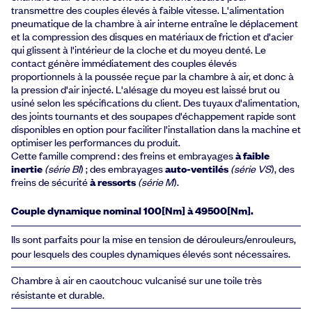
transmettre des couples élevés à faible vitesse. L'alimentation
pneumatique de la chambre à air interne entraîne le déplacement
et la compression des disques en matériaux de friction et d'acier
qui glissent à l'intérieur de la cloche et du moyeu denté. Le
contact génère immédiatement des couples élevés
proportionnels à la poussée reçue par la chambre à air, et donc à
la pression d'air injecté. L'alésage du moyeu est laissé brut ou
usiné selon les spécifications du client. Des tuyaux d'alimentation,
des joints tournants et des soupapes d'échappement rapide sont
disponibles en option pour faciliter l'installation dans la machine et
optimiser les performances du produit.
Cette famille comprend : des freins et embrayages
à faible
inertie
(série BI
) ; des embrayages
auto-ventilés
(série VS
), des
freins de sécurité
à ressorts
(série M
).
Couple dynamique nominal 100[Nm] à 49500[Nm].
Ils sont parfaits pour la mise en tension de dérouleurs/enrouleurs,
pour lesquels des couples dynamiques élevés sont nécessaires.
Chambre à air en caoutchouc vulcanisé sur une toile très
résistante et durable.