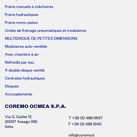
Freins manuels à mâchoires
Freins hydrauliques
Freins mono-piston
Unités de freinage pneumatiques et modulaires
MULTIDISQUE DE PETITES DIMENSIONS
Modulaires auto-ventilés
Avec chambre à air
Refroidis par eau
À double disque ventilé
Centrales hydrauliques
Disques
Accouplements
COREMO OCMEA S.P.A.
Via G. Galilei 12
T
+39 02 488 0697
20057 Assago (MI)
F +39 02 488 1940
Italia
info@coremo.it