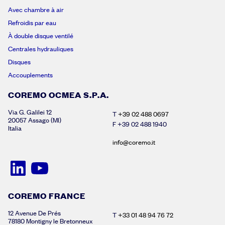
Avec chambre à air
Refroidis par eau
À double disque ventilé
Centrales hydrauliques
Disques
Accouplements
COREMO OCMEA S.P.A.
Via G. Galilei 12
T
+39 02 488 0697
20057 Assago (MI)
F +39 02 488 1940
Italia
info@coremo.it
COREMO FRANCE
12 Avenue De Prés
T
+33 01 48 94 76 72
78180 Montigny le Bretonneux