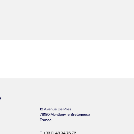
E
12 Avenue De Prés
78180 Montigny le Bretonneux
France
T
+33 01 48 94 76 72