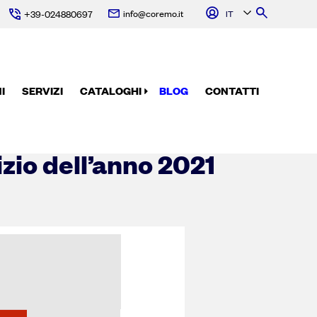
info@coremo.it
IT
+39-024880697
I
SERVIZI
CATALOGHI
BLOG
CONTATTI
izio dell’anno 2021