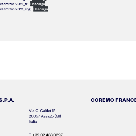
-esercizio-2021_fr
Descarga
-esercizio-2021_eng
Descarga
.P.A.
COREMO FRANC
Via G. Galilei 12
20057 Assago (MI)
Italia
T
+39 02 488 0697