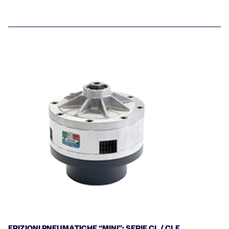
FRIZIONI PNEUMATICHE “MINI”: SERIE CL / CLF