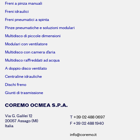
Freni a pinza manuali
Freni idraulici
Freni pneumatici a spinta
Pinze pneumatiche e soluzioni modulari
Multidisco di piccole dimensioni
Modulari con ventilatore
Multidisco con camera d’aria
Multidisco raffreddati ad acqua
A doppio disco ventilato
Centraline idrauliche
Dischi freno
Giunti di trasmissione
COREMO OCMEA S.P.A.
Via G. Galilei 12
T
+39 02 488 0697
20057 Assago (MI)
F +39 02 488 1940
Italia
info@coremo.it